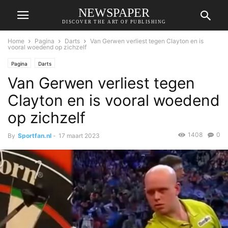
NEWSPAPER
DISCOVER THE ART OF PUBLISHING
Home
Pagina
Darts
Van Gerwen verliest tegen Clayton en is
vooral woedend op zichzelf
Pagina
Darts
Van Gerwen verliest tegen
Clayton en is vooral woedend
op zichzelf
1408
0
By
Sportfan.nl
-
17 maart 2023