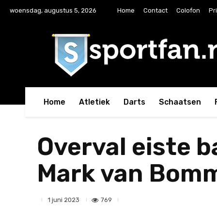
woensdag, augustus 5, 2026
Home
Contact
Colofon
Pr
Home
Atletiek
Darts
Schaatsen
Overval eiste b
Mark van Bom
769
1 juni 2023