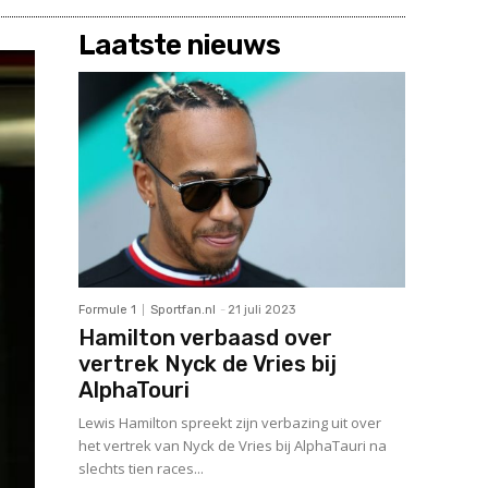
Laatste nieuws
Formule 1
Sportfan.nl
-
21 juli 2023
Hamilton verbaasd over
vertrek Nyck de Vries bij
AlphaTouri
Lewis Hamilton spreekt zijn verbazing uit over
het vertrek van Nyck de Vries bij AlphaTauri na
slechts tien races...