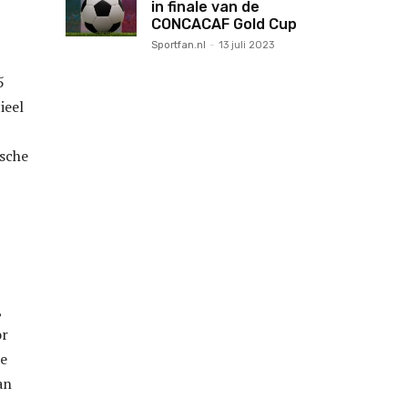
in finale van de
CONCACAF Gold Cup
Sportfan.nl
-
13 juli 2023
5
ieel
ische
,
or
de
an