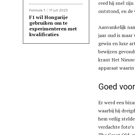
reed hij snel zi
ontstond, en de 
Formule 1
17 juli 2023
F1 wil Hongarije
gebruiken om te
Aanvankelijk nam
experimenteren met
kwalificaties
jaar oud is maar
gewin en luxe ar
bewijzen gevonde
krant Het Nieuws
apparaat waarin
Goed voor
Er werd een biza
waarbij hij dreig
hem veilig stelde
verdachte foto’