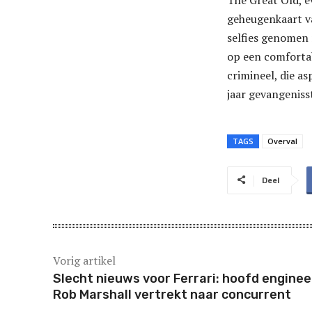
The Great Old, e
geheugenkaart v
selfies genomen
op een comfortab
crimineel, die a
jaar gevangeniss
TAGS
Overval
Deel
Vorig artikel
Slecht nieuws voor Ferrari: hoofd enginee
Rob Marshall vertrekt naar concurrent