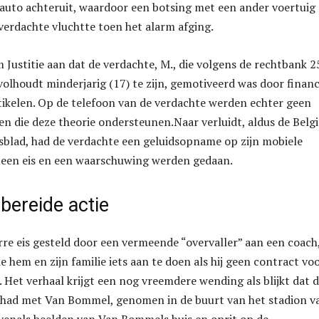
jn auto achteruit, waardoor een botsing met een ander voertuig
verdachte vluchtte toen het alarm afging.
 Justitie aan dat de verdachte, M., die volgens de rechtbank 2
 volhoudt minderjarig (17) te zijn, gemotiveerd was door financ
tikelen. Op de telefoon van de verdachte werden echter geen
n die deze theorie ondersteunen.Naar verluidt, aldus de Belg
blad, had de verdachte een geluidsopname op zijn mobiele
 een eis en een waarschuwing werden gedaan.
bereide actie
rre eis gesteld door een vermeende “overvaller” aan een coach
de hem en zijn familie iets aan te doen als hij geen contract vo
. Het verhaal krijgt een nog vreemdere wending als blijkt dat 
s had met Van Bommel, genomen in de buurt van het stadion v