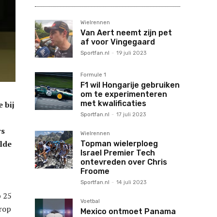
Wielrennen
Van Aert neemt zijn pet
af voor Vingegaard
Sportfan.nl
-
19 juli 2023
Formule 1
F1 wil Hongarije gebruiken
om te experimenteren
met kwalificaties
 bij
Sportfan.nl
-
17 juli 2023
rs
Wielrennen
lde
Topman wielerploeg
Israel Premier Tech
ontevreden over Chris
Froome
Sportfan.nl
-
14 juli 2023
p 25
Voetbal
rop
Mexico ontmoet Panama