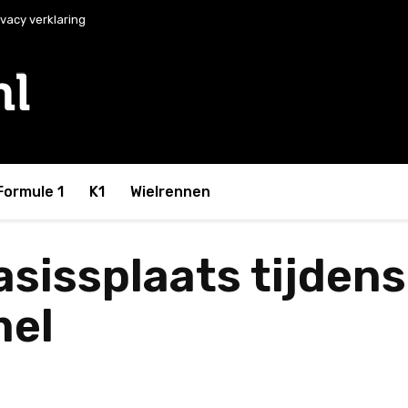
ivacy verklaring
Formule 1
K1
Wielrennen
asissplaats tijdens
mel