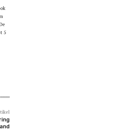
ook
am
 De
t 5
tikel
ring
land