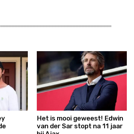
ey
Het is mooi geweest! Edwin
de
van der Sar stopt na 11 jaar
bij Ajax