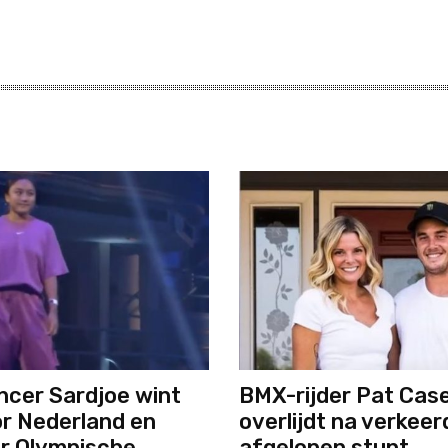
cer Sardjoe wint
BMX-rijder Pat Cas
r Nederland en
overlijdt na verkeer
r Olympische
afgelopen stunt