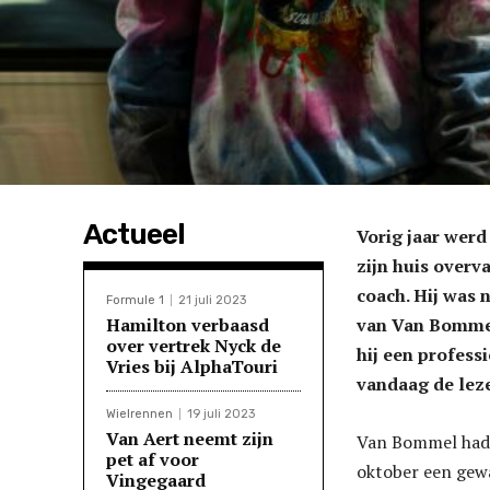
Actueel
Vorig jaar wer
zijn huis overv
coach. Hij was 
Formule 1
21 juli 2023
Hamilton verbaasd
van Van Bommel.
over vertrek Nyck de
hij een profess
Vries bij AlphaTouri
vandaag de lez
Wielrennen
19 juli 2023
Van Aert neemt zijn
Van Bommel had 
pet af voor
oktober een gew
Vingegaard