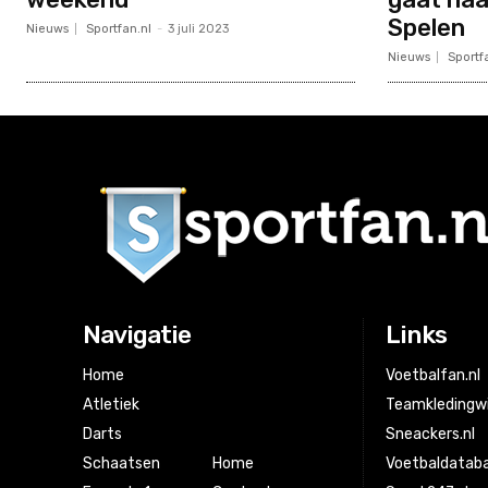
Spelen
Nieuws
Sportfan.nl
-
3 juli 2023
Nieuws
Sportf
Navigatie
Links
Home
Voetbalfan.nl
Atletiek
Teamkledingwi
Darts
Sneackers.nl
Schaatsen
Home
Voetbaldataba