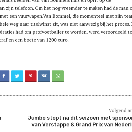
venals beelden van Van Bommels huis en oprit op de
an zijn telefoon. Om het nog vreemder te maken had de man 
 met een vuurwapen.Van Bommel, die momenteel met zijn te
ele weg naar titelwinst zit, was niet aanwezig bij het proces.
spiraties had om profvoetballer te worden, werd veroordeeld to
traf en een boete van 1200 euro.
Volgend ar
r
Jumbo stopt na dit seizoen met sponso
van Verstappe & Grand Prix van Neder