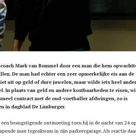
d coach Mark van Bommel door een man die hem opwachtte
allen. De man had echter een zeer opmerkelijke eis aan de
niet uit op geld of dure juwelen, maar wilde iets heel ande
 In plaats van geld en andere kostbaarheden te eisen, wi
ioneel contract met de oud-voetballer afdwingen, zo is
en in dagblad De Limburger.
een beangstigende ontmoeting toen hij in de nacht van 24 o
apende man tegenkwam in zijn parkeergarage. Als reactie daa