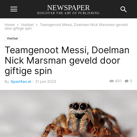
NEWSPAPER
DISCOVER THE ART OF PUBLISHING
Home
Voetbal
Teamgenoot Messi, Doelman Nick Marsman geveld
door giftige spin
Voetbal
Teamgenoot Messi, Doelman
Nick Marsman geveld door
giftige spin
831
0
By
Sportfan.nl
-
21 juni 2023