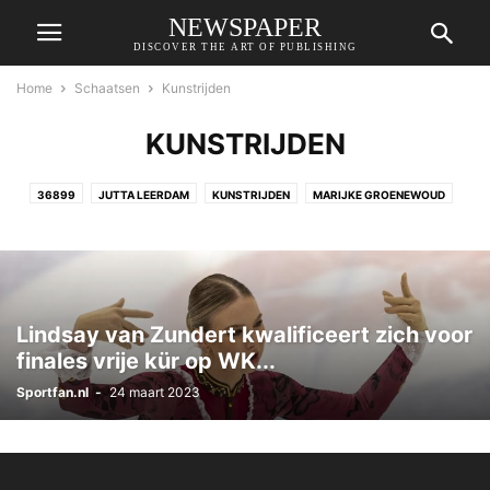
NEWSPAPER
DISCOVER THE ART OF PUBLISHING
Home
Schaatsen
Kunstrijden
KUNSTRIJDEN
36899
JUTTA LEERDAM
KUNSTRIJDEN
MARIJKE GROENEWOUD
SUZANNE SCHULTING
Lindsay van Zundert kwalificeert zich voor
finales vrije kür op WK...
Sportfan.nl
-
24 maart 2023