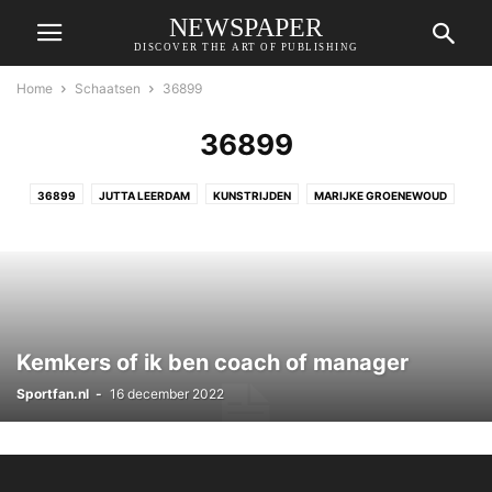
NEWSPAPER
DISCOVER THE ART OF PUBLISHING
Home
Schaatsen
36899
36899
36899
JUTTA LEERDAM
KUNSTRIJDEN
MARIJKE GROENEWOUD
SUZANNE SCHULTING
Kemkers of ik ben coach of manager
Sportfan.nl
-
16 december 2022