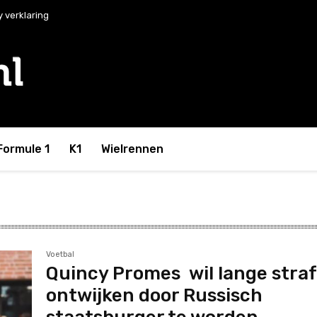
y verklaring
Formule 1
K1
Wielrennen
Voetbal
Quincy Promes wil lange stra
ontwijken door Russisch