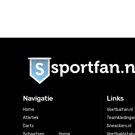
Navigatie
Links
Home
Voetbalfan.nl
Atletiek
Teamkledingwi
Darts
Sneackers.nl
Schaatsen
Home
Voetbaldataba