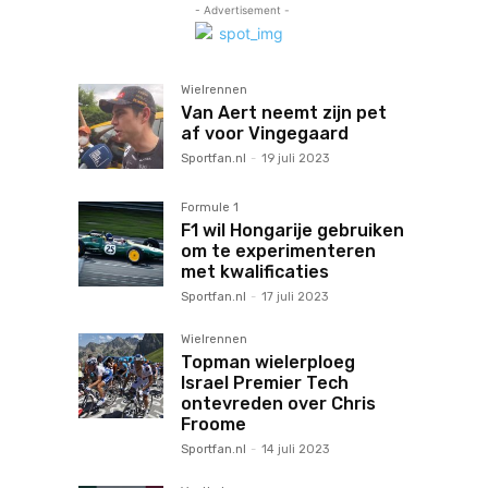
- Advertisement -
Wielrennen
Van Aert neemt zijn pet
af voor Vingegaard
Sportfan.nl
-
19 juli 2023
Formule 1
F1 wil Hongarije gebruiken
om te experimenteren
met kwalificaties
Sportfan.nl
-
17 juli 2023
Wielrennen
Topman wielerploeg
Israel Premier Tech
ontevreden over Chris
Froome
Sportfan.nl
-
14 juli 2023