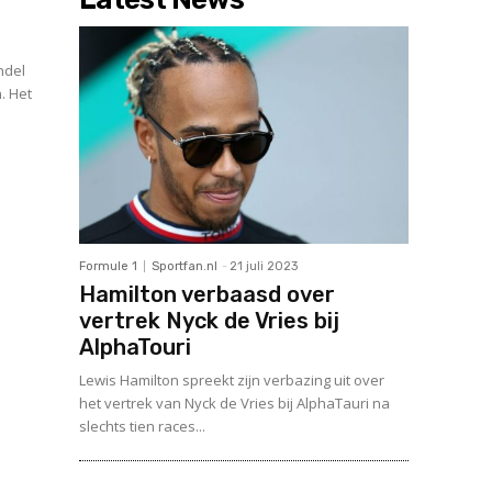
ndel
. Het
Formule 1
Sportfan.nl
-
21 juli 2023
Hamilton verbaasd over
vertrek Nyck de Vries bij
AlphaTouri
Lewis Hamilton spreekt zijn verbazing uit over
het vertrek van Nyck de Vries bij AlphaTauri na
slechts tien races...