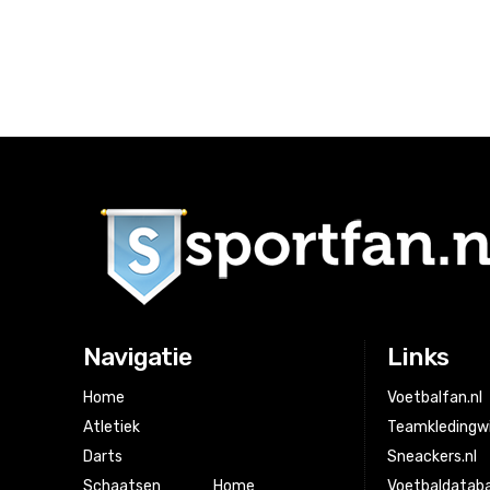
Navigatie
Links
Home
Voetbalfan.nl
Atletiek
Teamkledingwi
Darts
Sneackers.nl
Schaatsen
Home
Voetbaldataba