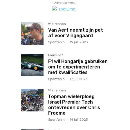
- Advertisement -
Wielrennen
Van Aert neemt zijn pet
af voor Vingegaard
Sportfan.nl
-
19 juli 2023
Formule 1
F1 wil Hongarije gebruiken
om te experimenteren
met kwalificaties
Sportfan.nl
-
17 juli 2023
Wielrennen
Topman wielerploeg
Israel Premier Tech
ontevreden over Chris
Froome
Sportfan.nl
-
14 juli 2023