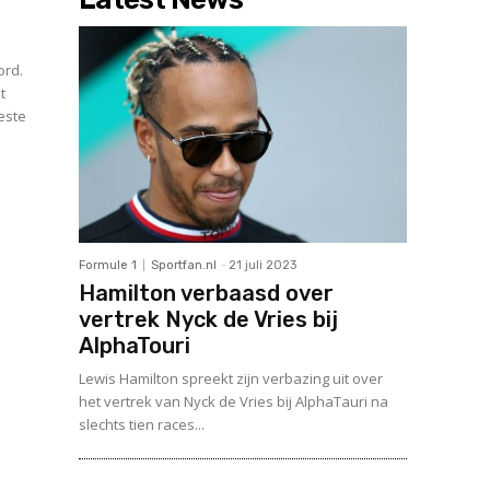
ord.
t
este
Formule 1
Sportfan.nl
-
21 juli 2023
Hamilton verbaasd over
vertrek Nyck de Vries bij
AlphaTouri
Lewis Hamilton spreekt zijn verbazing uit over
het vertrek van Nyck de Vries bij AlphaTauri na
slechts tien races...