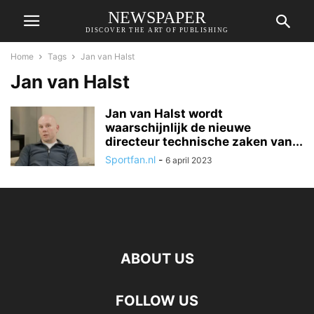
NEWSPAPER
DISCOVER THE ART OF PUBLISHING
Home
Tags
Jan van Halst
Jan van Halst
Jan van Halst wordt
waarschijnlijk de nieuwe
directeur technische zaken van...
Sportfan.nl
-
6 april 2023
ABOUT US
FOLLOW US